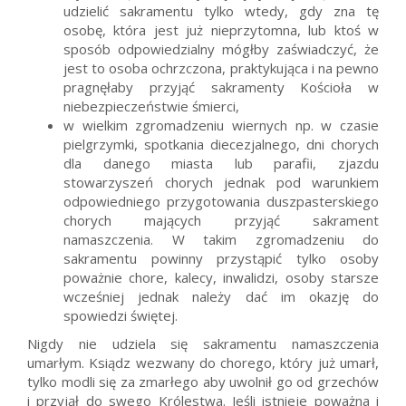
udzielić sakramentu tylko wtedy, gdy zna tę
osobę, która jest już nieprzytomna, lub ktoś w
sposób odpowiedzialny mógłby zaświadczyć, że
jest to osoba ochrzczona, praktykująca i na pewno
pragnęłaby przyjąć sakramenty Kościoła w
niebezpieczeństwie śmierci,
w wielkim zgromadzeniu wiernych np. w czasie
pielgrzymki, spotkania diecezjalnego, dni chorych
dla danego miasta lub parafii, zjazdu
stowarzyszeń chorych jednak pod warunkiem
odpowiedniego przygotowania duszpasterskiego
chorych mających przyjąć sakrament
namaszczenia. W takim zgromadzeniu do
sakramentu powinny przystąpić tylko osoby
poważnie chore, kalecy, inwalidzi, osoby starsze
wcześniej jednak należy dać im okazję do
spowiedzi świętej.
Nigdy nie udziela się sakramentu namaszczenia
umarłym. Ksiądz wezwany do chorego, który już umarł,
tylko modli się za zmarłego aby uwolnił go od grzechów
i przyjął do swego Królestwa. Jeśli istnieje poważna i