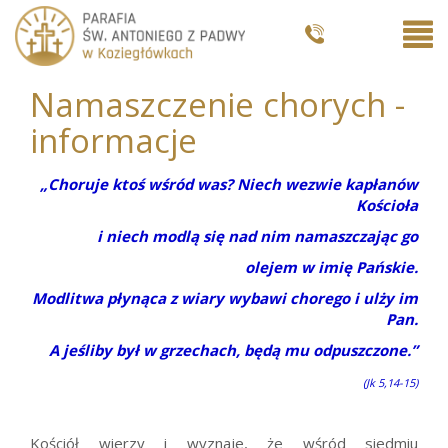
Namaszczenie chorych -
informacje
„Choruje ktoś wśród was? Niech wezwie kapłanów
Kościoła
i niech modlą się nad nim namaszczając go
olejem w imię Pańskie.
Modlitwa płynąca z wiary wybawi chorego i ulży im
Pan.
A jeśliby był w grzechach, będą mu odpuszczone.”
(Jk 5,14-15)
Kościół wierzy i wyznaje, że wśród siedmiu