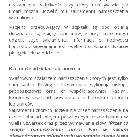
uzasadniona wątpliwość, czy chory rzeczywiście już
umarł można udzielić mu sakramentu namaszczenia
warunkowo.
Pacjenci przebywający w szpitalu są pod opieką
duszpasterską księży kapelanów, którzy także mogą
udzielić tego sakramentu. Informacja o możliwości
kontaktu z kapelanami jest zwykle dostępna na dyżurce
pielęgniarek na oddziale.
Kto może udzielać sakramentu
Właściwym szafarzem namaszczenia chorych jest tylko
sam kapłan. Posługę tę zwyczajnie wykonują biskupi,
proboszczowie oraz ich współpracownicy, kapłani,
którym w szpitalach powierzona jest troska o chorych
lub starców.
Sakramentu chorych udziela się przez namaszczenie na
czole i dłoniach olejem poświęconym przez biskupa w
Wielki Czwartek oraz przez wymawianie słów:
'Przez to
święte namaszczenie niech Pan w swoim
nieskończonym miłosierdziu wspomoże ciebie łaską