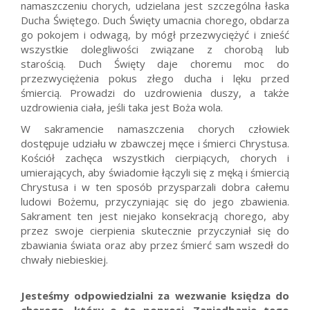
namaszczeniu chorych, udzielana jest szczególna łaska
Ducha Świętego. Duch Święty umacnia chorego, obdarza
go pokojem i odwagą, by mógł przezwyciężyć i znieść
wszystkie dolegliwości związane z chorobą lub
starością. Duch Święty daje choremu moc do
przezwyciężenia pokus złego ducha i lęku przed
śmiercią. Prowadzi do uzdrowienia duszy, a także
uzdrowienia ciała, jeśli taka jest Boża wola.
W sakramencie namaszczenia chorych człowiek
dostępuje udziału w zbawczej męce i śmierci Chrystusa.
Kościół zachęca wszystkich cierpiących, chorych i
umierających, aby świadomie łączyli się z męką i śmiercią
Chrystusa i w ten sposób przysparzali dobra całemu
ludowi Bożemu, przyczyniając się do jego zbawienia.
Sakrament ten jest niejako konsekracją chorego, aby
przez swoje cierpienia skutecznie przyczyniał się do
zbawiania świata oraz aby przez śmierć sam wszedł do
chwały niebieskiej.
Jesteśmy odpowiedzialni za wezwanie księdza do