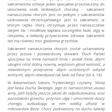
sakramentów istnieje jeden specjalnie przeznaczony do
umocnienia osób dotkniętych chorobą – sakrament
namaszczenia chorych. Jest on jednym z sakramentów
uzdrowienia chrześcijańskiego. Jest to sakrament, w
którym ciężko chory otrzymuje przez namaszczenie
olejem św. i modlitwę kapłana szczególne łaski, ulgę w
cierpieniu, a niekiedy przywrócenie zdrowia. Sakrament
ten ma również moc gładzenia grzechów.
Sakrament namaszczenia chorych został ustanowiony
przez Jezusa i potwierdzony słowami
'Duch Pański
spoczywa na mnie namaścił mnie i posłał mnie, abym
ubogim niósł dobrą nowinę, więźniom głosił wolność, a
niewidomym przejrzenie, abym uciśnionych odsyłał
wolnymi, abym obwoływał rak łaski od Pana'
(Łk 4, 18)
W dokumentach Soboru Trydenckiego czytamy:
'Istotą
jest łaska Ducha Świętego. Jego to namaszczenie usuwa
winy, jeśli byłyby jeszcze jakieś do odpokutowania, oraz
pozostałości grzechu: przynosi ulgę i umocnienie duszy
chorego, wzbudzając w nim wielką ufność w
miłosierdzie Boże. Chory podniesiony na duchu łatwiej